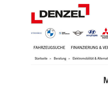
Zum
Inhalt
FAHRZEUGSUCHE
FINANZIERUNG & V
Hauptnavigation
Pfadnavigation
Startseite
Beratung
Elektromobilität & Alterna
M