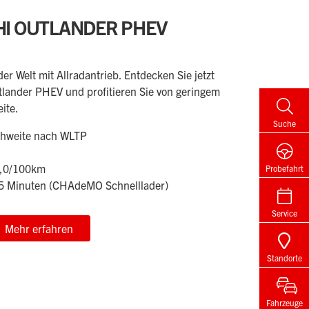
HI OUTLANDER PHEV
er Welt mit Allradantrieb. Entdecken Sie jetzt
tlander PHEV und profitieren Sie von geringem
ite.
Suche
ichweite nach WLTP
2,0/100km
Probefahrt
25 Minuten (CHAdeMO Schnelllader)
Service
Mehr erfahren
Standorte
Fahrzeuge