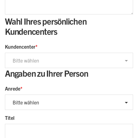
Wahl Ihres persönlichen
pro
Zeile
Kundencenters
bitte
ein
Kundencenter
Modell,
max.
Bitte wählen
3
Angaben zu Ihrer Person
Anrede
Bitte wählen
Titel