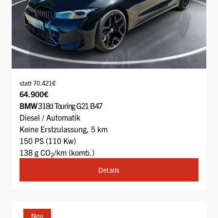
statt 70.421€
64.900€
BMW
318d Touring G21 B47
Diesel / Automatik
Keine Erstzulassung, 5 km
150 PS (110 Kw)
138 g CO
/km (komb.)
2
Details
Neu