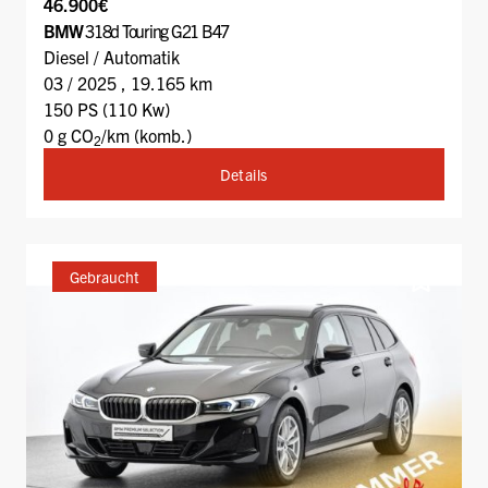
46.900€
BMW
318d Touring G21 B47
Diesel / Automatik
03 / 2025 , 19.165 km
150 PS (110 Kw)
0 g CO
/km (komb.)
2
Details
Gebraucht