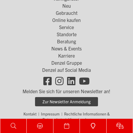
Footer
Neu
Menü
Gebraucht
1
Online kaufen
Service
Standorte
Footer
Beratung
Menü
News & Events
2
Karriere
Denzel Gruppe
Denzel auf Social Media
Footer
Social
Melden Sie sich für unseren Newsletter an!
Links
Zur Newsletter Anmeldung
Kontakt
|
Impressum
|
Rechtliche Informationen &
Footer
Datenschutz
|
Hinweisgeber
Menü
© by WOLFGANG DENZEL AUTO AG
3