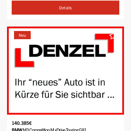
Details
Neu
140.385€
BMW
M3 Competition M xDrive Touring G81