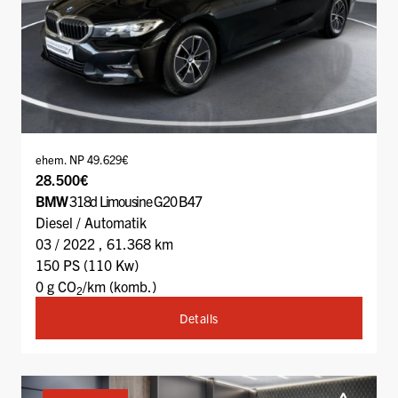
ehem. NP 49.629€
28.500€
BMW
318d Limousine G20 B47
Diesel / Automatik
03 / 2022 , 61.368 km
150 PS (110 Kw)
0 g CO
/km (komb.)
2
Details