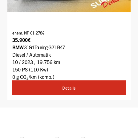
ehem. NP 61.278€
35.900€
BMW
318d Touring G21 B47
Diesel / Automatik
10 / 2023 , 19.756 km
150 PS (110 Kw)
0 g CO
/km (komb.)
2
Details