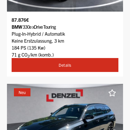
87.876€
BMW
330e xDrive Touring
Plug-In-Hybrid / Automatik
Keine Erstzulassung, 3 km
184 PS (135 Kw)
71 g CO
/km (komb.)
2
Details
Neu