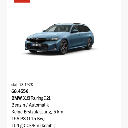
statt 73.197€
68.455€
BMW
318i Touring G21
Benzin / Automatik
Keine Erstzulassung, 5 km
156 PS (115 Kw)
154 g CO
/km (komb.)
2