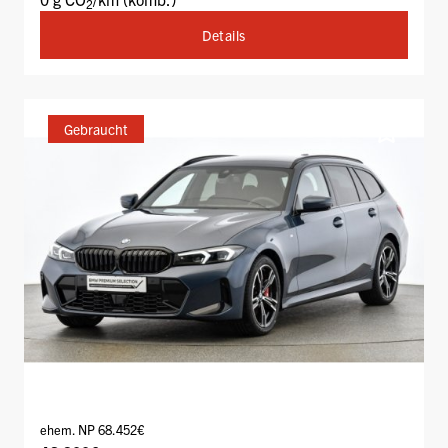
2
Details
Gebraucht
ehem. NP 68.452€