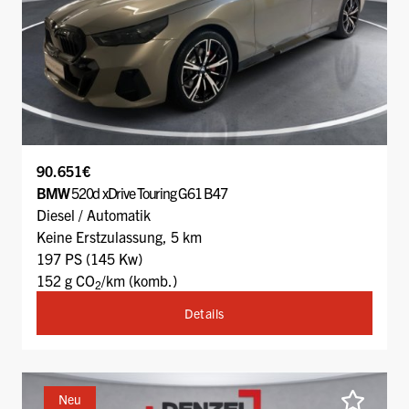
90.651€
BMW
520d xDrive Touring G61 B47
Diesel / Automatik
Keine Erstzulassung, 5 km
197 PS (145 Kw)
152 g CO
/km (komb.)
2
Details
Neu