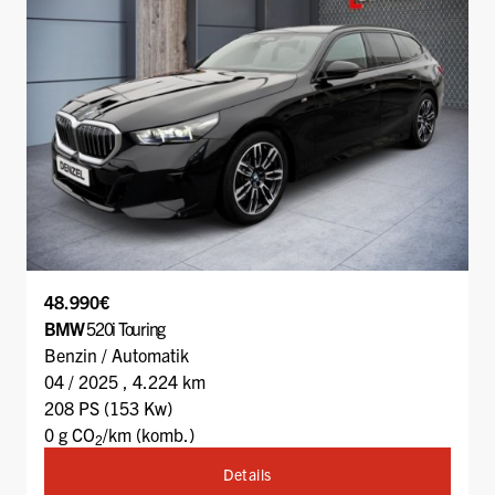
48.990€
BMW
520i Touring
Benzin / Automatik
04 / 2025 , 4.224 km
208 PS (153 Kw)
0 g CO
/km (komb.)
2
Details