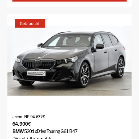
Gebraucht
ehem. NP 94.637€
64.900€
BMW
520d xDrive Touring G61 B47
Diesel / Automatik