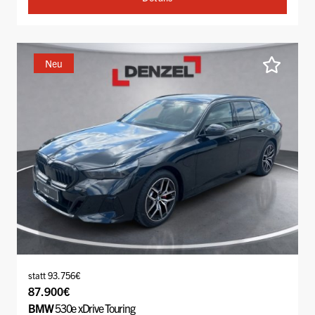
Neu
statt 93.756€
87.900€
BMW
530e xDrive Touring