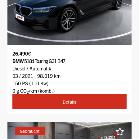
26.490€
BMW
518d Touring G31 B47
Diesel / Automatik
03 / 2021 , 98.019 km
150 PS (110 Kw)
0 g CO
/km (komb.)
2
Details
Gebraucht