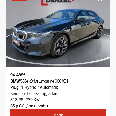
94.488€
BMW
550e xDrive Limousine G60 XB1
Plug-In-Hybrid / Automatik
Keine Erstzulassung, 3 km
313 PS (230 Kw)
65 g CO
/km (komb.)
2
Details