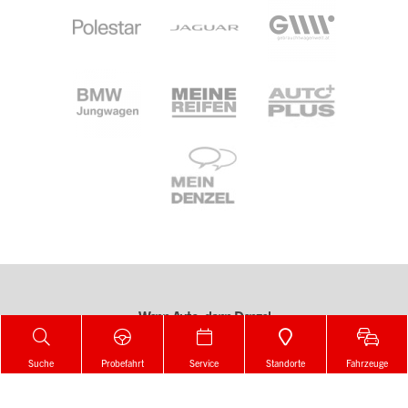
Wenn Auto, dann Denzel
Change language
Suche
Probefahrt
Service
Standorte
Fahrzeuge
Zur Merkliste
Konfigurator
Footer