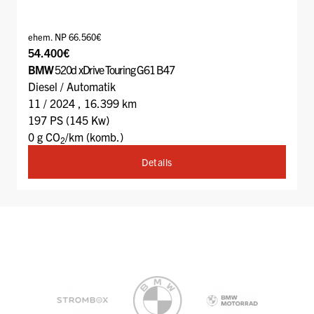
ehem. NP 66.560€
54.400€
BMW
520d xDrive Touring G61 B47
Diesel / Automatik
11 / 2024 , 16.399 km
197 PS (145 Kw)
0 g CO
/km (komb.)
2
Details