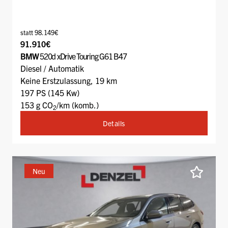
statt 98.149€
91.910€
BMW
520d xDrive Touring G61 B47
Diesel / Automatik
Keine Erstzulassung, 19 km
197 PS (145 Kw)
153 g CO
/km (komb.)
2
Details
Neu