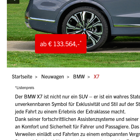
*
*
*
*
ab € 133.564,-
ab € 133.564,-
ab € 133.564,-
ab € 133.564,-
Pfadnavigation
Startseite
Neuwagen
BMW
X7
*Listenpreis
Der BMW X7 ist nicht nur ein SUV – er ist ein wahres Stat
unverkennbaren Symbol für Exklusivität und Stil auf der St
jede Fahrt zu einem Erlebnis der Extraklasse macht.
Dank seiner fortschrittlichen Assistenzsysteme und sei
an Komfort und Sicherheit für Fahrer und Passagiere. Da
Verweilen einlädt und Fahrten zu einem entspannten Verg