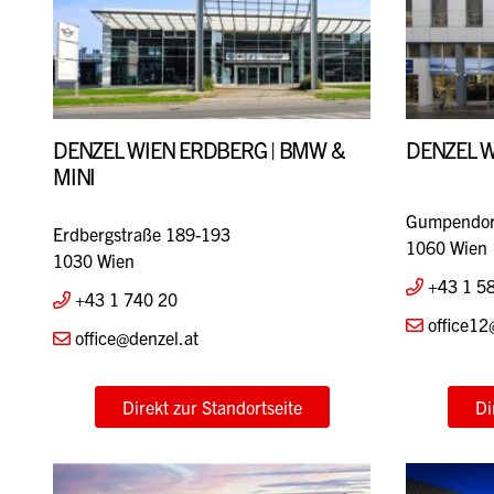
DENZEL WIEN ERDBERG | BMW &
DENZEL 
MINI
Gumpendorf
Erdbergstraße 189-193
1060 Wien
1030 Wien
+43 1 5
+43 1 740 20
office12
office@denzel.at
Direkt zur Standortseite
Di