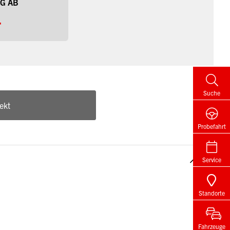
G AB
-
Suche
ekt
Probefahrt
Service
Standorte
Fahrzeuge