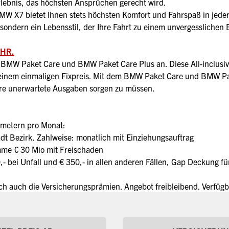
rlebnis, das höchsten Ansprüchen gerecht wird.
MW X7 bietet Ihnen stets höchsten Komfort und Fahrspaß in jeder
 sondern ein Lebensstil, der Ihre Fahrt zu einem unvergessliche
EHR.
s BMW Paket Care und BMW Paket Care Plus an. Diese All-inclusi
einem einmaligen Fixpreis. Mit dem BMW Paket Care und BMW Pak
re unerwartete Ausgaben sorgen zu müssen.
ametern pro Monat:
t Bezirk, Zahlweise: monatlich mit Einziehungsauftrag
mme € 30 Mio mit Freischaden
 bei Unfall und € 350,- in allen anderen Fällen, Gap Deckung für
 auch die Versicherungsprämien. Angebot freibleibend. Verfügb