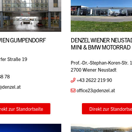
WIEN GUMPENDORF
DENZEL WIENER NEUSTAD
MINI & BMW MOTORRAD
er Straße 19
Prof.-Dr.-Stephan-Koren-Str. 
2700 Wiener Neustadt
88 78
+43 2622 219 90
@denzel.at
office23@denzel.at
rekt zur Standortseite
Direkt zur Standortse