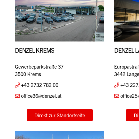
DENZEL KREMS
DENZEL 
Gewerbeparkstraße 37
Europastra
3500 Krems
3442 Lange
+43 2732 782 00
+43 227
office36@denzel.at
office25
Direkt zur Standortseite
Di