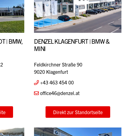
T | BMW,
DENZEL KLAGENFURT | BMW &
MINI
12
Feldkirchner Straße 90
9020 Klagenfurt
+43 463 454 00
office46@denzel.at
ite
Direkt zur Standortseite