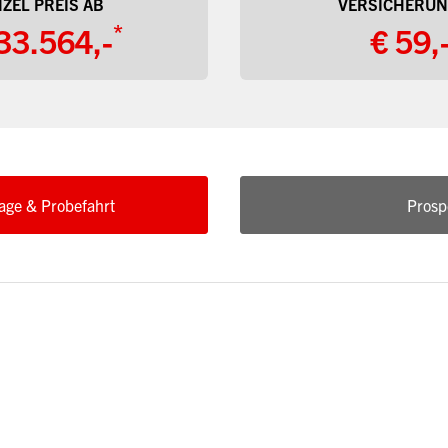
ZEL PREIS AB
VERSICHERUN
*
33.564,-
€ 59,
age & Probefahrt
Prosp