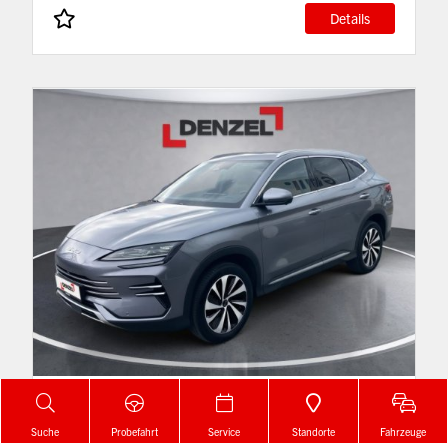
Details
€ 37.500,-
Suche
Probefahrt
Service
Standorte
Fahrzeuge
BYD