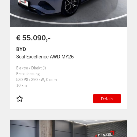
€ 55.090,-
BYD
Seal Excellence AWD MY26
Elektro / Direkt (i)
Erstzulassung
530 PS / 390 kW, 0 ccm
10 km
Details