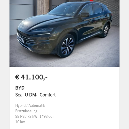
€ 41.100,-
BYD
Seal U DM-i Comfort
Hybrid / Automatik
Erstzulassung
98 PS / 72 kW, 1498 ccm
10 km