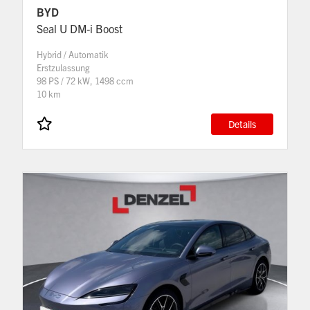
BYD
Seal U DM-i Boost
Hybrid / Automatik
Erstzulassung
98 PS / 72 kW, 1498 ccm
10 km
Details