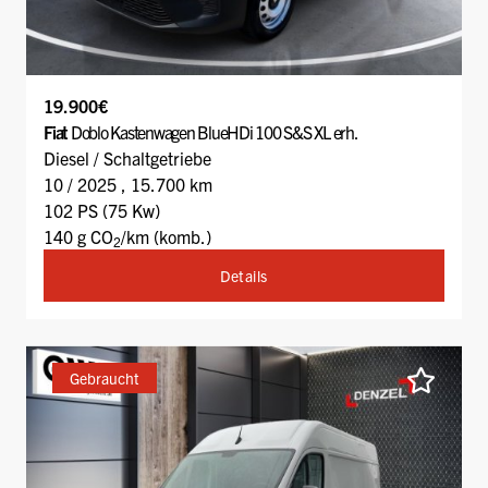
19.900€
Fiat
Doblo Kastenwagen BlueHDi 100 S&S XL erh.
Diesel / Schaltgetriebe
10 / 2025 , 15.700 km
102 PS (75 Kw)
140 g CO
/km (komb.)
2
Details
Gebraucht