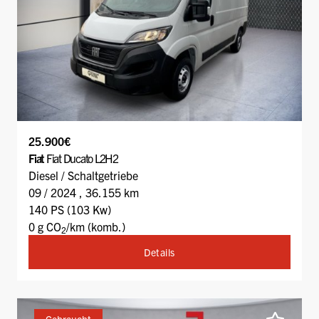
25.900€
Fiat
Fiat Ducato L2H2
Diesel / Schaltgetriebe
09 / 2024 , 36.155 km
140 PS (103 Kw)
0 g CO
/km (komb.)
2
Details