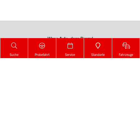
Wenn Auto, dann Denzel
Change language
Suche
Probefahrt
Service
Standorte
Fahrzeuge
Zur Merkliste
Konfigurator
Footer
Neu
Gemerkt!
Menü
Der Artikel wurde erfolgreich zur
Merkliste
Gebraucht
1
hinzugefügt.
Online kaufen
Service
Standorte
Footer
Beratung
Menü
News & Events
2
Karriere
Denzel Gruppe