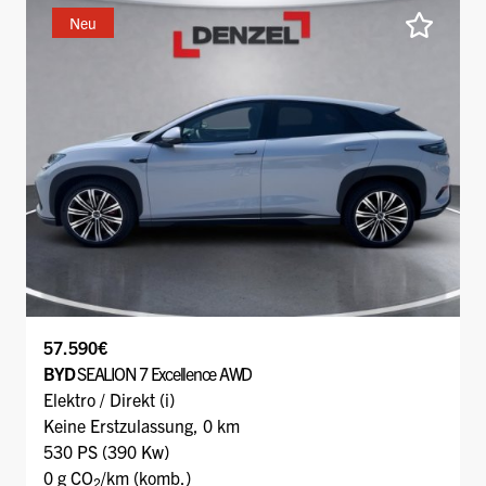
Neu
57.590€
BYD
SEALION 7 Excellence AWD
Elektro / Direkt (i)
Keine Erstzulassung, 0 km
530 PS (390 Kw)
0 g CO
/km (komb.)
2