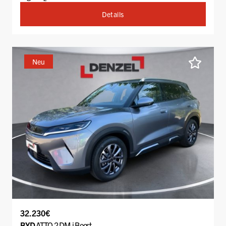
Details
Neu
32.230€
BYD
ATTO 2 DM-i Boost