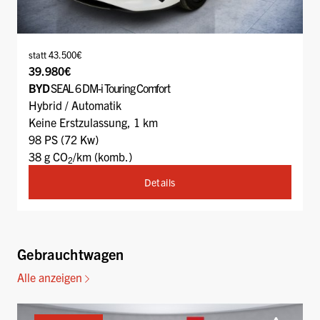
statt 43.500€
39.980€
BYD
SEAL 6 DM-i Touring Comfort
Hybrid / Automatik
Keine Erstzulassung, 1 km
98 PS (72 Kw)
38 g CO
/km (komb.)
2
Details
Gebrauchtwagen
Alle anzeigen