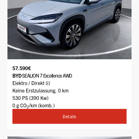
57.590€
BYD
SEALION 7 Excellence AWD
Elektro / Direkt (i)
Keine Erstzulassung, 0 km
530 PS (390 Kw)
0 g CO
/km (komb.)
2
Details