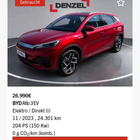
Gebraucht
26.990€
BYD
Atto 3 EV
Elektro / Direkt (i)
11 / 2023 , 24.301 km
204 PS (150 Kw)
0 g CO
/km (komb.)
2