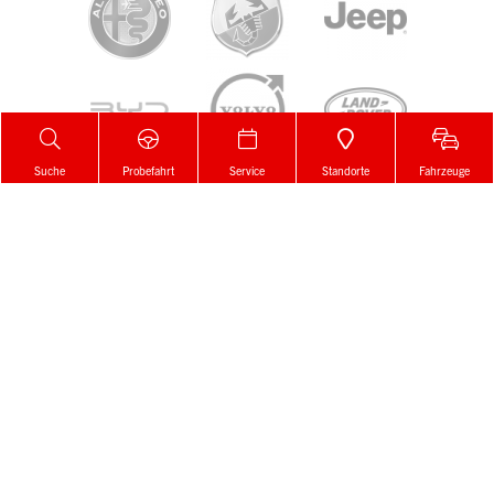
Suche
Probefahrt
Service
Standorte
Fahrzeuge
Zur Merkliste
Gemerkt!
Der Artikel wurde erfolgreich zur
Merkliste
hinzugefügt.