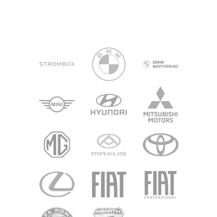
+43 316 507
office32@denzel.at
Direkt zur Standortseite