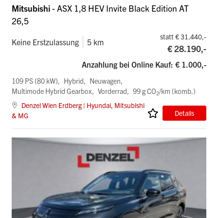
Mitsubishi
- ASX 1,8 HEV Invite Black Edition AT
26,5
statt € 31.440,-
Keine Erstzulassung
5 km
€ 28.190,-
Anzahlung bei Online Kauf: € 1.000,-
109 PS (80 kW)
Hybrid
Neuwagen
Multimode Hybrid Gearbox
Vorderrad
99 g CO
/km (komb.)
2
Denzel Wien Erdberg | Hyundai, Mitsubishi
Details
& MG