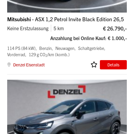
Mitsubishi
- ASX 1,2 Petrol Invite Black Edition 26,5
€ 26.790,-
Keine Erstzulassung
5 km
Anzahlung bei Online Kauf: € 1.000,-
114 PS (84 kW)
Benzin
Neuwagen
Schaltgetriebe
Vorderrad
129 g CO
/km (komb.)
2
Denzel Eisenstadt
Details