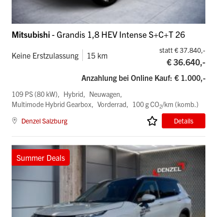
Mitsubishi
- Grandis 1,8 HEV Intense S+C+T 26
statt € 37.840,-
Keine Erstzulassung
15 km
€ 36.640,-
Anzahlung bei Online Kauf: € 1.000,-
109 PS (80 kW)
Hybrid
Neuwagen
Multimode Hybrid Gearbox
Vorderrad
100 g CO
/km (komb.)
2
Denzel Salzburg
Details
Summer Deals