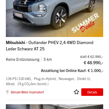
Mitsubishi
- Outlander PHEV 2,4 4WD Diamond
Leder Schwarz AT 25
statt € 62.990,-
Keine Erstzulassung
5 km
€ 48.990,-
Anzahlung bei Online Kauf: € 1.000,-
136 PS (100 kW)
Plug-In-Hybrid
Neuwagen
Direkt (i)
Allrad
19 g CO
/km (komb.)
2
Denzel Wien Inzersdorf
Details