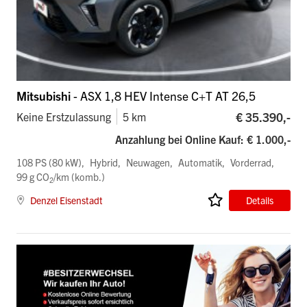
Mitsubishi
- ASX 1,8 HEV Intense C+T AT 26,5
€ 35.390,-
Keine Erstzulassung
5 km
Anzahlung bei Online Kauf: € 1.000,-
108 PS (80 kW)
Hybrid
Neuwagen
Automatik
Vorderrad
99 g CO
/km (komb.)
2
Denzel Eisenstadt
Details