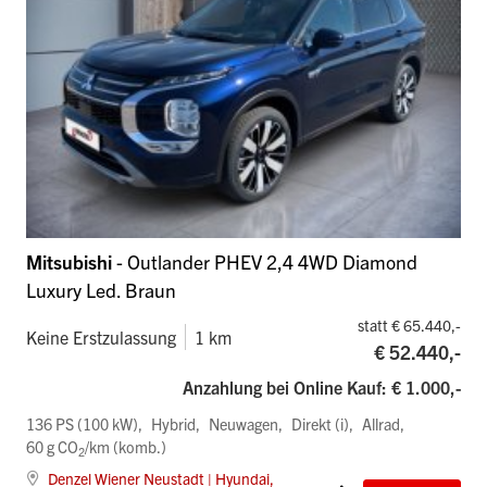
Mitsubishi
- Outlander PHEV 2,4 4WD Diamond
Luxury Led. Braun
statt € 65.440,-
Keine Erstzulassung
1 km
€ 52.440,-
Anzahlung bei Online Kauf: € 1.000,-
136 PS (100 kW)
Hybrid
Neuwagen
Direkt (i)
Allrad
60 g CO
/km (komb.)
2
Denzel Wiener Neustadt | Hyundai,