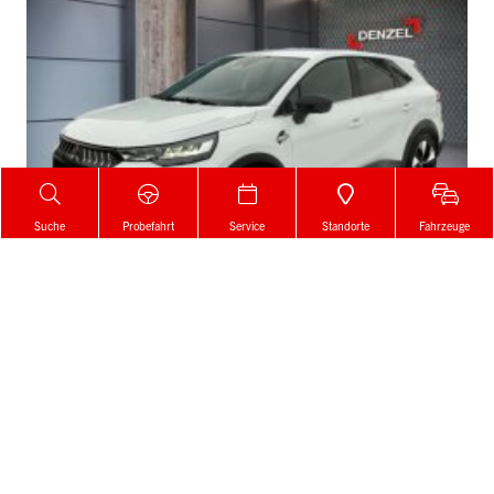
Suche
Probefahrt
Service
Standorte
Fahrzeuge
Mitsubishi
- Grandis 1,3 Petrol Intense S+C+T 26
statt € 35.440,-
Keine Erstzulassung
5 km
€ 34.240,-
Anzahlung bei Online Kauf: € 1.000,-
140 PS (104 kW)
Benzin
Neuwagen
Schaltgetriebe
Vorderrad
136 g CO
/km (komb.)