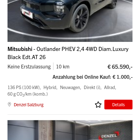
Mitsubishi
- Outlander PHEV 2,4 4WD Diam.Luxury
Black Edt.AT 26
€ 65.590,-
Keine Erstzulassung
10 km
Anzahlung bei Online Kauf: € 1.000,-
136 PS (100 kW)
Hybrid
Neuwagen
Direkt (i)
Allrad
60 g CO
/km (komb.)
2
Denzel Salzburg
Details