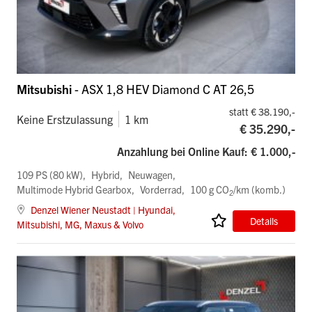
Mitsubishi
- ASX 1,8 HEV Diamond C AT 26,5
statt € 38.190,-
Keine Erstzulassung
1 km
€ 35.290,-
Anzahlung bei Online Kauf: € 1.000,-
109 PS (80 kW)
Hybrid
Neuwagen
Multimode Hybrid Gearbox
Vorderrad
100 g CO
/km (komb.)
2
Denzel Wiener Neustadt | Hyundai,
Details
Mitsubishi, MG, Maxus & Volvo