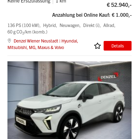
Keine Erstzulassung
1 km
€ 52.940,-
Anzahlung bei Online Kauf: € 1.000,-
136 PS (100 kW)
Hybrid
Neuwagen
Direkt (i)
Allrad
60 g CO
/km (komb.)
2
Denzel Wiener Neustadt | Hyundai,
Details
Mitsubishi, MG, Maxus & Volvo