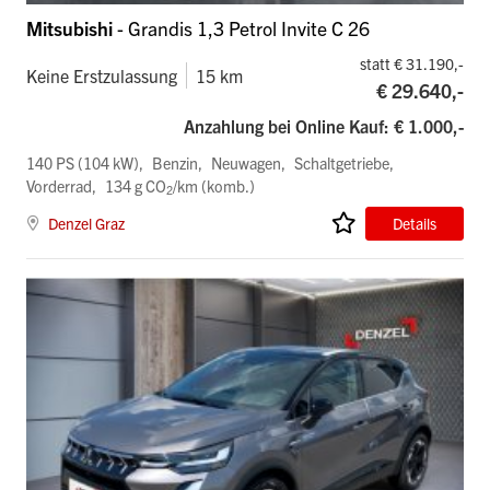
Mitsubishi
- Grandis 1,3 Petrol Invite C 26
statt € 31.190,-
Keine Erstzulassung
15 km
€ 29.640,-
Anzahlung bei Online Kauf: € 1.000,-
140 PS (104 kW)
Benzin
Neuwagen
Schaltgetriebe
Vorderrad
134 g CO
/km (komb.)
2
Denzel Graz
Details