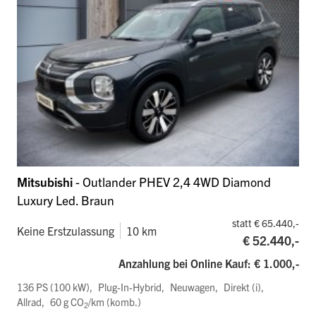
Mitsubishi
- Outlander PHEV 2,4 4WD Diamond
Luxury Led. Braun
statt € 65.440,-
Keine Erstzulassung
10 km
€ 52.440,-
Anzahlung bei Online Kauf: € 1.000,-
136 PS (100 kW)
Plug-In-Hybrid
Neuwagen
Direkt (i)
Allrad
60 g CO
/km (komb.)
2