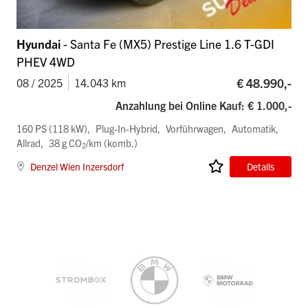
Hyundai
- Santa Fe (MX5) Prestige Line 1.6 T-GDI
PHEV 4WD
€ 48.990,-
08 / 2025
14.043 km
Anzahlung bei Online Kauf: € 1.000,-
160 PS (118 kW)
Plug-In-Hybrid
Vorführwagen
Automatik
Allrad
38 g CO
/km (komb.)
2
Denzel Wien Inzersdorf
Details