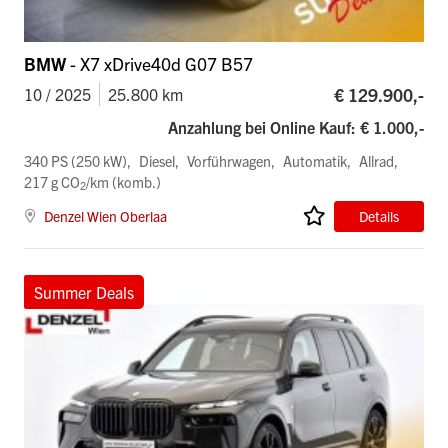
BMW
- X7 xDrive40d G07 B57
€ 129.900,-
10 / 2025
25.800 km
Anzahlung bei Online Kauf: € 1.000,-
340 PS (250 kW)
Diesel
Vorführwagen
Automatik
Allrad
217 g CO
/km (komb.)
2
Denzel Wien Oberlaa
Details
Summer Deals