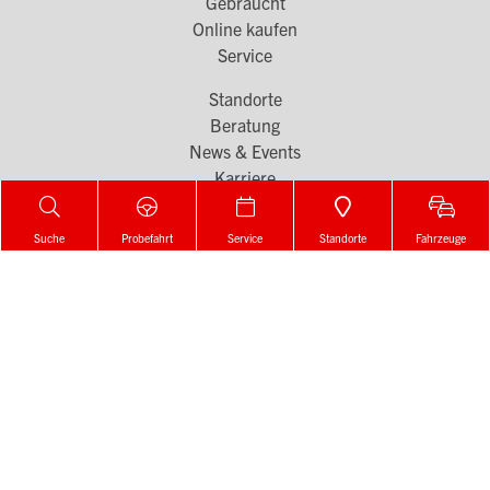
Menü
Gebraucht
Online kaufen
1
Service
Standorte
Footer
Beratung
Menü
News & Events
Karriere
2
Denzel Gruppe
Suche
Probefahrt
Service
Standorte
Fahrzeuge
Denzel auf Social Media
Footer
Social
Melden Sie sich für unseren Newsletter an!
Links
Zur Newsletter Anmeldung
Kontakt
|
Impressum
|
Rechtliche Informationen &
Footer
Datenschutz
|
Hinweisgeber
Menü
© by WOLFGANG DENZEL AUTO AG