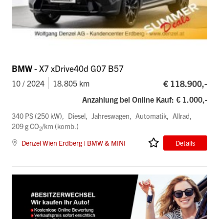
BMW
- X7 xDrive40d G07 B57
€ 118.900,-
10 / 2024
18.805 km
Anzahlung bei Online Kauf: € 1.000,-
340 PS (250 kW)
Diesel
Jahreswagen
Automatik
Allrad
209 g CO
/km (komb.)
2
Denzel Wien Erdberg | BMW & MINI
Details