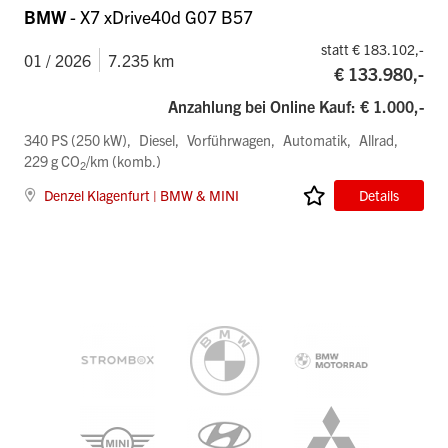
BMW
- X7 xDrive40d G07 B57
statt € 183.102,-
01 / 2026
7.235 km
€ 133.980,-
Anzahlung bei Online Kauf: € 1.000,-
340 PS (250 kW)
Diesel
Vorführwagen
Automatik
Allrad
229 g CO
/km (komb.)
2
Denzel Klagenfurt | BMW & MINI
Details